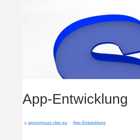
App-Entwicklung
anonymous-clan.eu
App-Entwicklung