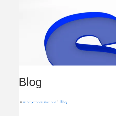
Blog
anonymous-clan.eu
Blog